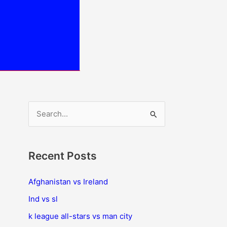
S
e
a
Recent Posts
r
c
Afghanistan vs Ireland
h
Ind vs sl
f
k league all-stars vs man city
o