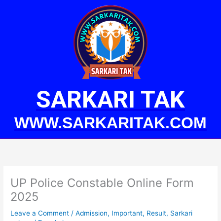
Skip
to
content
SARKARI TAK
WWW.SARKARITAK.COM
UP Police Constable Online Form
2025
Leave a Comment
/
Admission
,
Important
,
Result
,
Sarkari