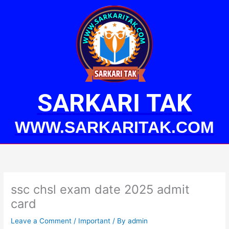
Skip
to
content
SARKARI TAK
WWW.SARKARITAK.COM
ssc chsl exam date 2025 admit
card
Leave a Comment
/
Important
/ By
admin