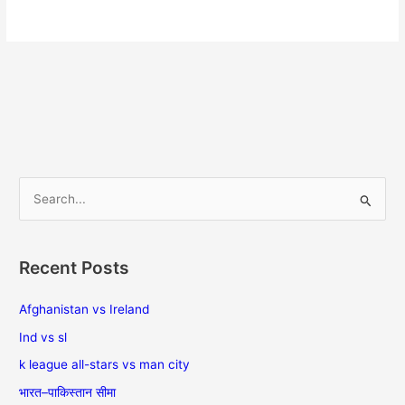
S
e
a
Recent Posts
r
c
Afghanistan vs Ireland
h
Ind vs sl
f
k league all-stars vs man city
o
भारत–पाकिस्तान सीमा
r