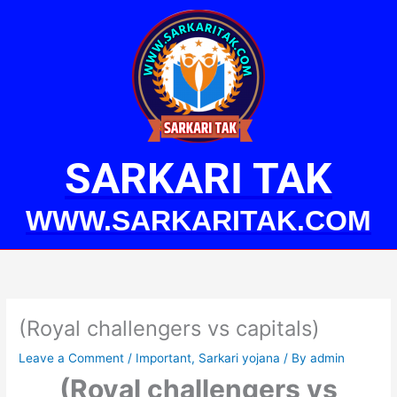
Skip
to
content
SARKARI TAK
WWW.SARKARITAK.COM
(Royal challengers vs capitals)
Leave a Comment
/
Important
,
Sarkari yojana
/ By
admin
(Royal challengers vs