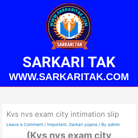
Skip
to
content
SARKARI TAK
WWW.SARKARITAK.COM
Kvs nvs exam city intimation slip
Leave a Comment
/
Important
,
Sarkari yojana
/ By
admin
(Kvs nvs exam city