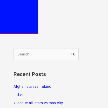
S
e
a
Recent Posts
r
c
Afghanistan vs Ireland
h
Ind vs sl
f
k league all-stars vs man city
o