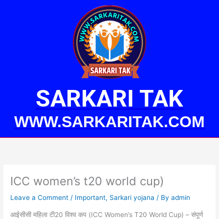
Skip
to
content
SARKARI TAK
WWW.SARKARITAK.COM
ICC women’s t20 world cup)
Leave a Comment
/
Important
,
Sarkari yojana
/ By
admin
आईसीसी महिला टी20 विश्व कप (ICC Women’s T20 World Cup) – संपूर्ण