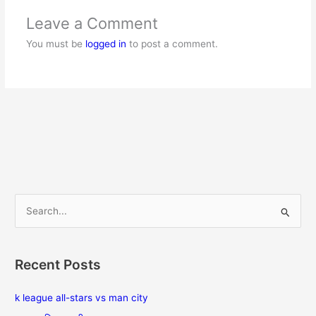
Leave a Comment
You must be
logged in
to post a comment.
S
e
a
Recent Posts
r
c
k league all-stars vs man city
h