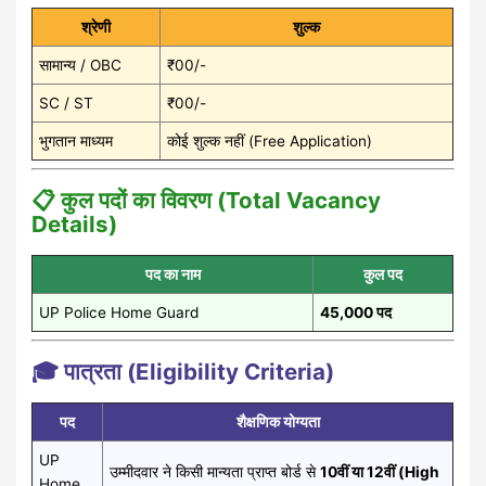
श्रेणी
शुल्क
सामान्य / OBC
₹00/-
SC / ST
₹00/-
भुगतान माध्यम
कोई शुल्क नहीं (Free Application)
📋 कुल पदों का विवरण (Total Vacancy
Details)
पद का नाम
कुल पद
UP Police Home Guard
45,000 पद
🎓 पात्रता (Eligibility Criteria)
पद
शैक्षणिक योग्यता
UP
उम्मीदवार ने किसी मान्यता प्राप्त बोर्ड से
10वीं या 12वीं (High
Home