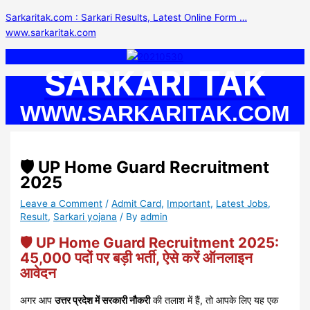
Skip
S
Sarkaritak.com : Sarkari Results, Latest Online Form …
to
e
www.sarkaritak.com
content
a
r
SARKARI TAK
c
h
WWW.SARKARITAK.COM
f
o
r
🛡️ UP Home Guard Recruitment
:
2025
Leave a Comment
/
Admit Card
,
Important
,
Latest Jobs
,
Result
,
Sarkari yojana
/ By
admin
🛡️ UP Home Guard Recruitment 2025:
45,000 पदों पर बड़ी भर्ती, ऐसे करें ऑनलाइन
आवेदन
अगर आप
उत्तर प्रदेश में सरकारी नौकरी
की तलाश में हैं, तो आपके लिए यह एक