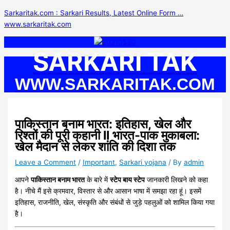
Skip
S
Sarkaritak.com : Sarkari Results, Latest Online Form …
to
e
www.sarkaritak.com
content
a
r
SARKARI TAK
c
h
WWW.SARKARITAK.COM
f
o
r
पाकिस्तान बनाम भारत: इतिहास, खेल और
:
रिश्तों की पूरी कहानी ll भारत-पाक मुकाबला:
खेल मैदान से लेकर शांति की दिशा तक
Leave a Comment
/
Important
,
Sarkari yojana
/ By
admin
आपने
पाकिस्तान बनाम भारत
के बारे में
स्टेप बाय स्टेप
जानकारी लिखने को कहा
है। नीचे मैं इसे क्रमवार, विस्तार से और आसान भाषा में समझा रहा हूं। इसमें
इतिहास, राजनीति, खेल, संस्कृति और संबंधों से जुड़े पहलुओं को शामिल किया गया
है।