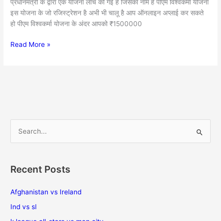
प्रधानमंत्री के द्वारा एक योजना लांच की गई है जिसका नाम है पीएम विश्वकर्मा योजना
Bhare
इस योजना के जो रजिस्ट्रेशन है अभी भी चालू है आप ऑनलाइन अप्लाई कर सकते
-
हो पीएम विश्वकर्मा योजना के अंदर आपको ₹1500000
Viswakarma
Yojana
Read More »
Benefits
S
e
a
Recent Posts
r
c
Afghanistan vs Ireland
h
Ind vs sl
f