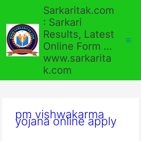
Skip
Sarkaritak.com
to
content
: Sarkari
Results, Latest
Online Form ...
www.sarkarita
k.com
pm vishwakarma
yojana online apply