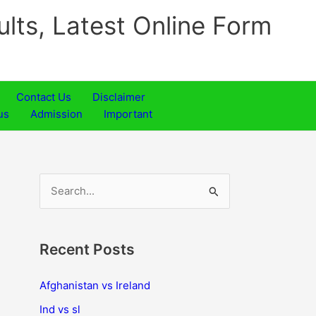
ults, Latest Online Form
Contact Us
Disclaimer
us
Admission
Important
S
e
a
Recent Posts
r
c
Afghanistan vs Ireland
h
Ind vs sl