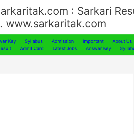
arkaritak.com : Sarkari Res
.. www.sarkaritak.com
wer Key
Syllabus
Admission
Important
About Us
esult
Admit Card
Latest Jobs
Answer Key
Syllab