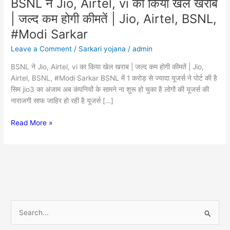
BSNL ने Jio, Airtel, vi का किया खेल खराब
BSNL
ने
| जल्द कम होगी कीमतें | Jio, Airtel, BSNL,
Jio,
#Modi Sarkar
Airtel,
vi
Leave a Comment
/
Sarkari yojana
/
admin
का
BSNL ने Jio, Airtel, vi का किया खेल खराब | जल्द कम होगी कीमतें | Jio,
किया
Airtel, BSNL, #Modi Sarkar BSNL में 1 करोड़ से ज्यादा यूजर्स ने पोर्ट की है
खेल
सिम jio3 का अंजाम अब कंपनियों के सामने ना शुरू हो चुका है लोगों की यूजर्स की
खराब
नाराजगी साफ जाहिर हो रही है यूजर्स […]
|
जल्द
Read More »
कम
होगी
कीमतें
|
Jio,
Airtel,
BSNL,
#Modi
S
Sarkar
e