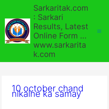
Skip
Sarkaritak.com
to
content
: Sarkari
Results, Latest
Online Form ...
www.sarkarita
k.com
10 october chand
nikalne ka samay